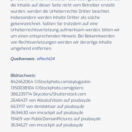
die Inhalte auf dieser Seite nicht vom Betreiber erstellt
wurden, werden die Urheberrechte Dritter beachtet.
Insbesondere werden Inhalte Dritter als solche
gekennzeichnet. Sollten Sie trotzdem auf eine
Urheberrechtsverletzung aufmerksam werden, bitten wir
um einen entsprechenden Hinweis. Bei Bekanntwerden
von Rechtsverletzungen werden wir derartige Inhalte
umgehend entfernen.
Quellverweis:
eRecht24
Bildnachweis:
842462064 ©iStockphoto.com/aytugaskin
1350038104 ©iStockphoto.com/golero
386239714 Skycolors/Shutterstock.com
2646437 von AbsolutVision auf pixabay.de
6631117 von dendoktoor auf pixabay.de
3634630 von imcockpit auf pixabay.de
19469 von PublicDomainPictures auf pixabay.de
3634627 von imcockpit auf pixabay.de